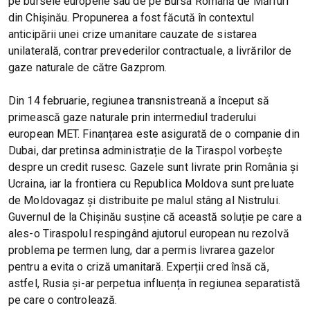
pe bursele europene sau de pe Bursa Română de Mărfuri
din Chișinău. Propunerea a fost făcută în contextul
anticipării unei crize umanitare cauzate de sistarea
unilaterală, contrar prevederilor contractuale, a livrărilor de
gaze naturale de către Gazprom.
Din 14 februarie, regiunea transnistreană a început să
primească gaze naturale prin intermediul traderului
european MET. Finanțarea este asigurată de o companie din
Dubai, dar pretinsa administrație de la Tiraspol vorbește
despre un credit rusesc. Gazele sunt livrate prin România și
Ucraina, iar la frontiera cu Republica Moldova sunt preluate
de Moldovagaz și distribuite pe malul stâng al Nistrului.
Guvernul de la Chișinău susține că această soluție pe care a
ales-o Tiraspolul respingând ajutorul european nu rezolvă
problema pe termen lung, dar a permis livrarea gazelor
pentru a evita o criză umanitară. Experții cred însă că,
astfel, Rusia și-ar perpetua influența în regiunea separatistă
pe care o controlează.