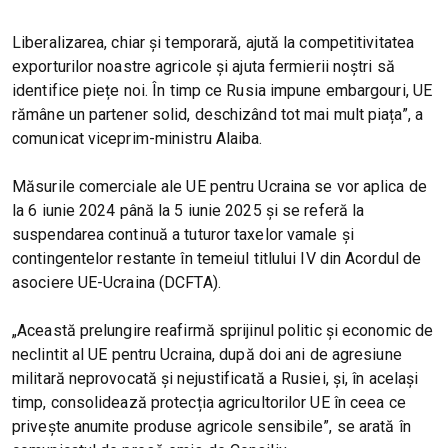
Liberalizarea, chiar și temporară, ajută la competitivitatea
exporturilor noastre agricole și ajuta fermierii noștri să
identifice piețe noi. În timp ce Rusia impune embargouri, UE
rămâne un partener solid, deschizând tot mai mult piața”, a
comunicat viceprim-ministru Alaiba.
Măsurile comerciale ale UE pentru Ucraina se vor aplica de
la 6 iunie 2024 până la 5 iunie 2025 și se referă la
suspendarea continuă a tuturor taxelor vamale și
contingentelor restante în temeiul titlului IV din Acordul de
asociere UE-Ucraina (DCFTA).
„Această prelungire reafirmă sprijinul politic și economic de
neclintit al UE pentru Ucraina, după doi ani de agresiune
militară neprovocată și nejustificată a Rusiei, și, în același
timp, consolidează protecția agricultorilor UE în ceea ce
privește anumite produse agricole sensibile”, se arată în