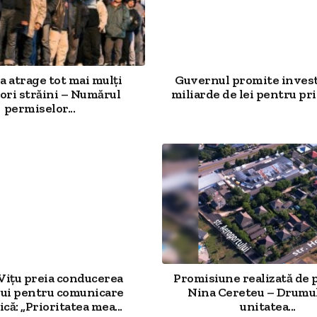
 atrage tot mai mulți
Guvernul promite investi
ori străini – Numărul
miliarde de lei pentru prim
permiselor...
 Vițu preia conducerea
Promisiune realizată de 
ui pentru comunicare
Nina Cereteu – Drumu
că: „Prioritatea mea...
unitatea...