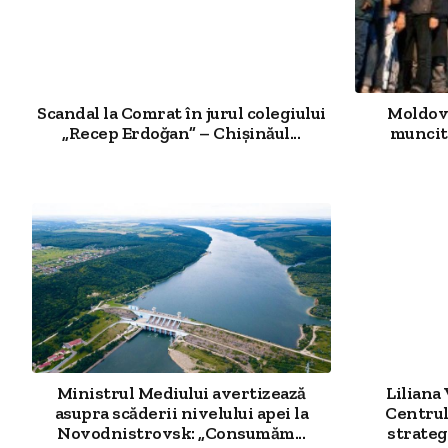
Scandal la Comrat în jurul colegiului
Moldova
„Recep Erdoğan” – Chișinăul...
muncit
Ministrul Mediului avertizează
Liliana
asupra scăderii nivelului apei la
Centrul
Novodnistrovsk: „Consumăm...
strategi