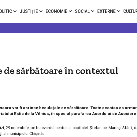
OLITIC
JUSTIȚIE
ECONOMIE
SOCIAL
EXTERNE
CULTU
 de sărbătoare în contextul
 seara vor fi aprinse beculețele de sărbătoare. Toate acestea ca urmar
tului Estic de la Vilnius, în special parafarea Acordului de Asocier
i, 29 noiembrie, pe bulevardul central al capitalei, Ştefan cel Mare şi Sfânt, da
i al municipiului Chişinău.