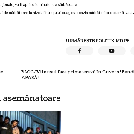
ţionale, va fi aprins iluminatul de sărbătoare.
 de sărbătoare la nivelul întregului oraş, cu ocazia sărbătorilor de iarnă, va a
URMĂREȘTE POLITIK.MD PE
te
BLOG/ Vilnusul face prima jertvă în Guvern! Bandi
AFARĂ!
i asemănatoare