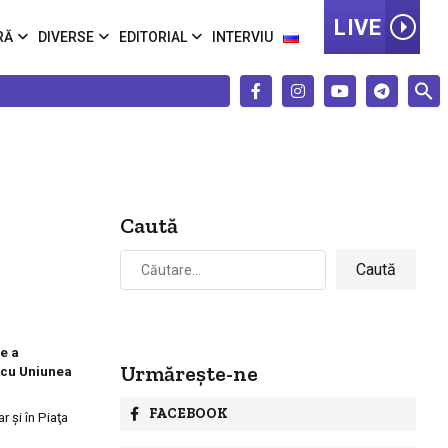
LIVE
RĂ
DIVERSE
EDITORIAL
INTERVIU
Caută
Caută
după:
e a
Urmărește-ne
e cu Uniunea
FACEBOOK
r şi în Piaţa