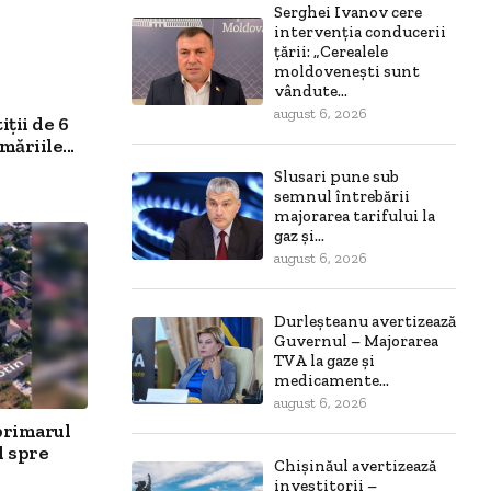
Serghei Ivanov cere
intervenția conducerii
țării: „Cerealele
moldovenești sunt
vândute...
august 6, 2026
ții de 6
ăriile...
Slusari pune sub
semnul întrebării
majorarea tarifului la
gaz și...
august 6, 2026
Durleșteanu avertizează
Guvernul – Majorarea
TVA la gaze și
medicamente...
august 6, 2026
primarul
l spre
Chișinăul avertizează
investitorii –