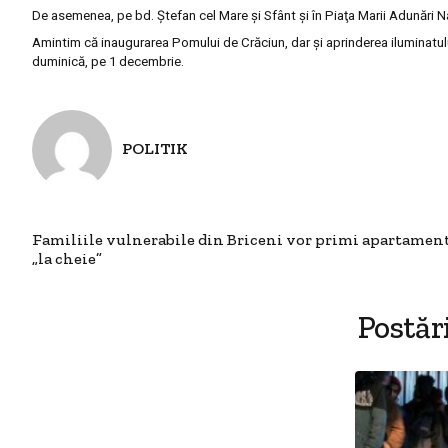
De asemenea, pe bd. Ştefan cel Mare şi Sfânt şi în Piaţa Marii Adunări Na
Amintim că inaugurarea Pomului de Crăciun, dar şi aprinderea iluminatului
duminică, pe 1 decembrie.
POLITIK
Familiile vulnerabile din Briceni vor primi apartamen
„la cheie”
Postăr