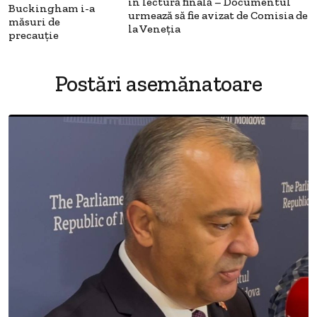
în lectură finală – Documentul
Buckingham i-a
urmează să fie avizat de Comisia de
măsuri de
la Veneția
precauție
Postări asemănatoare