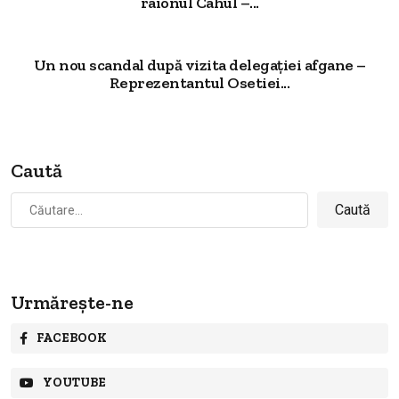
raionul Cahul –...
Un nou scandal după vizita delegației afgane –
Reprezentantul Osetiei...
Caută
Caută
după:
Urmărește-ne
FACEBOOK
YOUTUBE