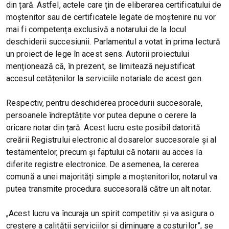
din țară. Astfel, actele care țin de eliberarea certificatului de
moștenitor sau de certificatele legate de moștenire nu vor
mai fi competența exclusivă a notarului de la locul
deschiderii succesiunii. Parlamentul a votat în prima lectură
un proiect de lege în acest sens. Autorii proiectului
menționează că, în prezent, se limitează nejustificat
accesul cetățenilor la serviciile notariale de acest gen.
Respectiv, pentru deschiderea procedurii succesorale,
persoanele îndreptățite vor putea depune o cerere la
oricare notar din țară. Acest lucru este posibil datorită
creării Registrului electronic al dosarelor succesorale și al
testamentelor, precum și faptului că notarii au acces la
diferite registre electronice. De asemenea, la cererea
comună a unei majorități simple a moștenitorilor, notarul va
putea transmite procedura succesorală către un alt notar.
„Acest lucru va încuraja un spirit competitiv și va asigura o
creștere a calității serviciilor și diminuare a costurilor”, se