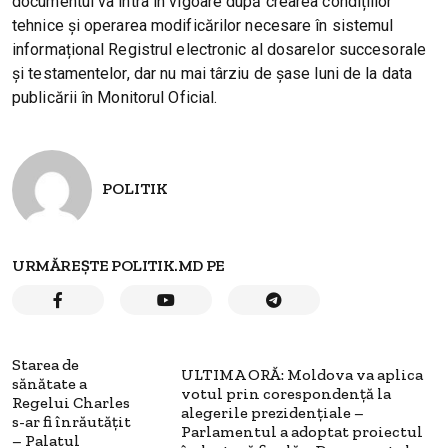
documentul va intra în vigoare după crearea condițiilor
tehnice și operarea modificărilor necesare în sistemul
informațional Registrul electronic al dosarelor succesorale
și testamentelor, dar nu mai târziu de șase luni de la data
publicării în Monitorul Oficial.
POLITIK
URMĂREȘTE POLITIK.MD PE
Starea de
ULTIMA ORĂ: Moldova va aplica
sănătate a
votul prin corespondență la
Regelui Charles
alegerile prezidențiale –
s-ar fi înrăutățit
Parlamentul a adoptat proiectul
– Palatul