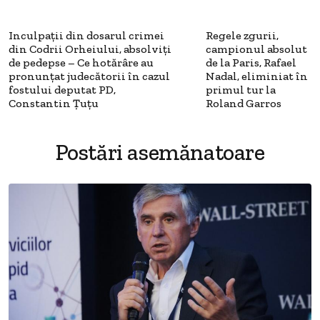
Inculpații din dosarul crimei
Regele zgurii,
din Codrii Orheiului, absolviți
campionul absolut
de pedepse – Ce hotărâre au
de la Paris, Rafael
pronunțat judecătorii în cazul
Nadal, eliminiat în
fostului deputat PD,
primul tur la
Constantin Țuțu
Roland Garros
Postări asemănatoare