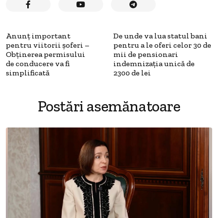
Anunț important
De unde va lua statul bani
pentru viitorii șoferi –
pentru a le oferi celor 30 de
Obținerea permisului
mii de pensionari
de conducere va fi
indemnizația unică de
simplificată
2300 de lei
Postări asemănatoare