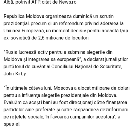
Albă, potrivit AFP, citat de News.ro
Republica Moldova organizează duminică un scrutin
prezidenţial, precum şi un referendum privind aderarea la
Uniunea Europeană, un moment decisiv pentru această ţară
ex-sovietică de 2,6 milioane de locuitori.
”Rusia lucrează activ pentru a submina alegerile din
Moldova şi integrarea sa europeană”, a declarat jurnaliştilor
purtătorul de cuvânt al Consiliului Naţional de Securitate,
John Kirby.
”În ultimele câteva luni, Moscova a alocat milioane de dolari
pentru a influenţa alegerile prezidenţiale din Moldova.
Evaluăm că aceşti bani au fost direcţionaţi către finanţarea
partidelor sale preferate şi către răspândirea dezinformării
pe reţelele sociale, în favoarea campaniilor acestora”, a
spus el.