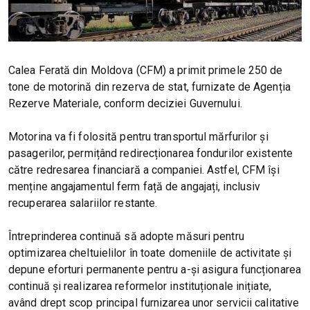
Calea Ferată din Moldova (CFM) a primit primele 250 de
tone de motorină din rezerva de stat, furnizate de Agenția
Rezerve Materiale, conform deciziei Guvernului.
Motorina va fi folosită pentru transportul mărfurilor și
pasagerilor, permițând redirecționarea fondurilor existente
către redresarea financiară a companiei. Astfel, CFM își
menține angajamentul ferm față de angajați, inclusiv
recuperarea salariilor restante.
Întreprinderea continuă să adopte măsuri pentru
optimizarea cheltuielilor în toate domeniile de activitate și
depune eforturi permanente pentru a-și asigura funcționarea
continuă și realizarea reformelor instituționale inițiate,
având drept scop principal furnizarea unor servicii calitative