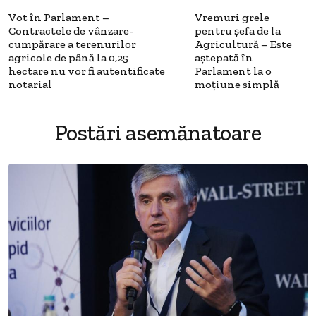
Vot în Parlament –
Vremuri grele
Contractele de vânzare-
pentru șefa de la
cumpărare a terenurilor
Agricultură – Este
agricole de până la 0,25
aștepată în
hectare nu vor fi autentificate
Parlament la o
notarial
moțiune simplă
Postări asemănatoare