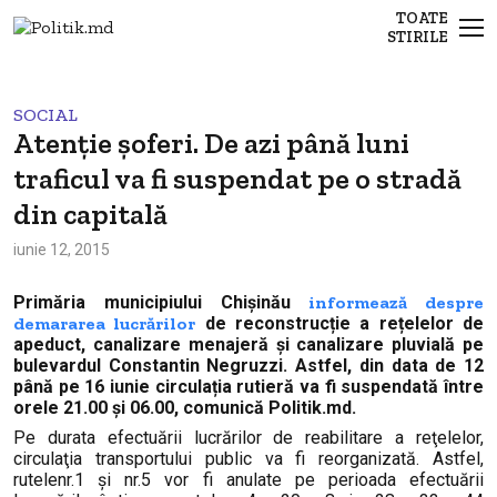
TOATE
STIRILE
SOCIAL
Atenție șoferi. De azi până luni
traficul va fi suspendat pe o stradă
din capitală
iunie 12, 2015
Primăria municipiului Chişinău
informează despre
demararea lucrărilor
de reconstrucție a rețelelor de
apeduct, canalizare menajeră și canalizare pluvială pe
bulevardul Constantin Negruzzi. Astfel, din data de 12
până pe 16 iunie circulația rutieră va fi suspendată între
orele 21.00 și 06.00, comunică Politik.md.
Pe durata efectuării lucrărilor de reabilitare a reţelelor,
circulaţia transportului public va fi reorganizată. Astfel,
rutelenr.1 și nr.5 vor fi anulate pe perioada efectuării