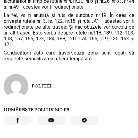
lucrurărilor în timp ce rutele nr.4, nr.20, nr.8 și nr.28, nr.33, nr.44
și nr.49 - acestea vor fi redirecționate.
La fel, va fi anulată și ruta de autobuz nr.19. În ceea ce
privește rutele nr. 3, nr. 122, nr.18 şi ruta „A" – acestea vor fi
redirecționate pe alte trasee. Și microbuzele vor curcula pe
un alt traseu. Este vorba despre rutele nr.118, 189, 112, 103,
108, 157, 166, 173, 184, 188, 120, 174, 165, 119, 135, 163 și
171.
Conducătorii auto care traversează zona sunt rugaţi să
respecte semnalizarea rutieră temporară.
POLITIK
URMĂREȘTE POLITIK.MD PE