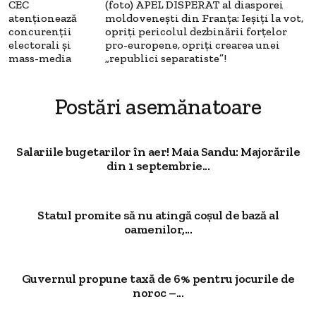
CEC
(foto) APEL DISPERAT al diasporei
atenționează
moldovenești din Franța: Ieșiți la vot,
concurenţii
opriți pericolul dezbinării forțelor
electorali şi
pro-europene, opriți crearea unei
mass-media
„republici separatiste”!
Postări asemănatoare
Salariile bugetarilor în aer! Maia Sandu: Majorările
din 1 septembrie...
Statul promite să nu atingă coșul de bază al
oamenilor,...
Guvernul propune taxă de 6% pentru jocurile de
noroc –...