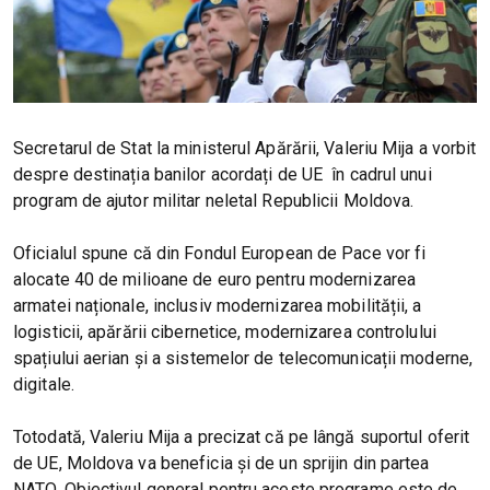
Secretarul de Stat la ministerul Apărării, Valeriu Mija a vorbit
despre destinația banilor acordați de UE în cadrul unui
program de ajutor militar neletal Republicii Moldova.
Oficialul spune că din Fondul European de Pace vor fi
alocate 40 de milioane de euro pentru modernizarea
armatei naționale, inclusiv modernizarea mobilității, a
logisticii, apărării cibernetice, modernizarea controlului
spațiului aerian și a sistemelor de telecomunicații moderne,
digitale.
Totodată, Valeriu Mija a precizat că pe lângă suportul oferit
de UE, Moldova va beneficia și de un sprijin din partea
NATO. Obiectivul general pentru aceste programe este de