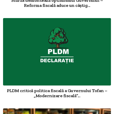
Sturza demontează optimismul Guvernului –
Reforma fiscală aduce un câștig...
PLDM critică politica fiscală a Guvernului Tofan –
„Modernizare fiscală”...