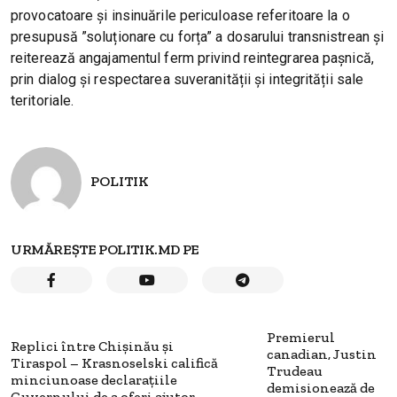
provocatoare și insinuările periculoase referitoare la o
presupusă ”soluționare cu forța” a dosarului transnistrean și
reiterează angajamentul ferm privind reintegrarea pașnică,
prin dialog și respectarea suveranității și integrității sale
teritoriale.
POLITIK
URMĂREȘTE POLITIK.MD PE
Premierul
Replici între Chișinău și
canadian, Justin
Tiraspol – Krasnoselski califică
Trudeau
minciunoase declarațiile
demisionează de
Guvernului de a oferi ajutor