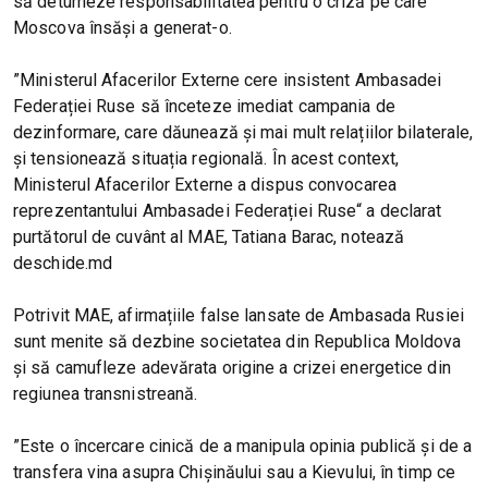
să deturneze responsabilitatea pentru o criză pe care
Moscova însăși a generat-o.
”Ministerul Afacerilor Externe cere insistent Ambasadei
Federației Ruse să înceteze imediat campania de
dezinformare, care dăunează și mai mult relațiilor bilaterale,
și tensionează situația regională. În acest context,
Ministerul Afacerilor Externe a dispus convocarea
reprezentantului Ambasadei Federației Ruse“ a declarat
purtătorul de cuvânt al MAE, Tatiana Barac, notează
deschide.md
Potrivit MAE, afirmațiile false lansate de Ambasada Rusiei
sunt menite să dezbine societatea din Republica Moldova
și să camufleze adevărata origine a crizei energetice din
regiunea transnistreană.
”Este o încercare cinică de a manipula opinia publică și de a
transfera vina asupra Chișinăului sau a Kievului, în timp ce