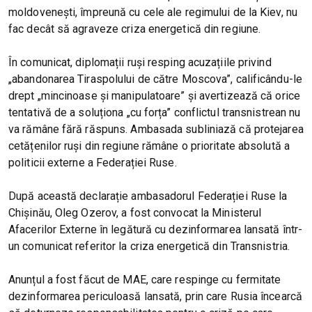
moldovenești, împreună cu cele ale regimului de la Kiev, nu
fac decât să agraveze criza energetică din regiune.
În comunicat, diplomații ruși resping acuzațiile privind
„abandonarea Tiraspolului de către Moscova”, calificându-le
drept „mincinoase și manipulatoare” și avertizează că orice
tentativă de a soluționa „cu forța” conflictul transnistrean nu
va rămâne fără răspuns. Ambasada subliniază că protejarea
cetățenilor ruși din regiune rămâne o prioritate absolută a
politicii externe a Federației Ruse.
După această declarație ambasadorul Federației Ruse la
Chișinău, Oleg Ozerov, a fost convocat la Ministerul
Afacerilor Externe în legătură cu dezinformarea lansată într-
un comunicat referitor la criza energetică din Transnistria.
Anunțul a fost făcut de MAE, care respinge cu fermitate
dezinformarea periculoasă lansată, prin care Rusia încearcă