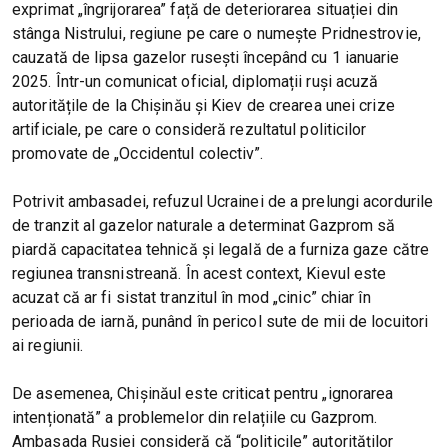
exprimat „îngrijorarea” față de deteriorarea situației din
stânga Nistrului, regiune pe care o numește Pridnestrovie,
cauzată de lipsa gazelor rusești începând cu 1 ianuarie
2025. Într-un comunicat oficial, diplomații ruși acuză
autoritățile de la Chișinău și Kiev de crearea unei crize
artificiale, pe care o consideră rezultatul politicilor
promovate de „Occidentul colectiv”.
Potrivit ambasadei, refuzul Ucrainei de a prelungi acordurile
de tranzit al gazelor naturale a determinat Gazprom să
piardă capacitatea tehnică și legală de a furniza gaze către
regiunea transnistreană. În acest context, Kievul este
acuzat că ar fi sistat tranzitul în mod „cinic” chiar în
perioada de iarnă, punând în pericol sute de mii de locuitori
ai regiunii.
De asemenea, Chișinăul este criticat pentru „ignorarea
intenționată” a problemelor din relațiile cu Gazprom.
Ambasada Rusiei consideră că “politicile” autorităților