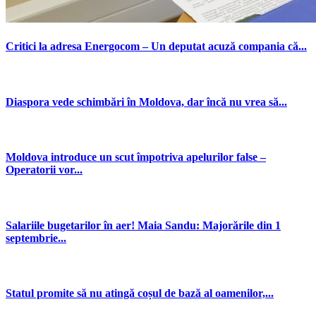
Critici la adresa Energocom – Un deputat acuză compania că...
Diaspora vede schimbări în Moldova, dar încă nu vrea să...
Moldova introduce un scut împotriva apelurilor false –
Operatorii vor...
Salariile bugetarilor în aer! Maia Sandu: Majorările din 1
septembrie...
Statul promite să nu atingă coșul de bază al oamenilor,...