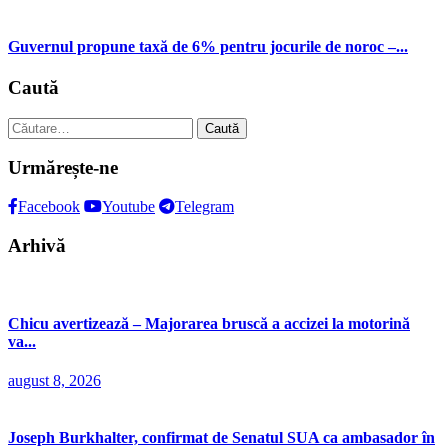
Guvernul propune taxă de 6% pentru jocurile de noroc –...
Caută
Caută
după:
Urmărește-ne
Facebook
Youtube
Telegram
Arhivă
Chicu avertizează – Majorarea bruscă a accizei la motorină
va...
august 8, 2026
Joseph Burkhalter, confirmat de Senatul SUA ca ambasador în