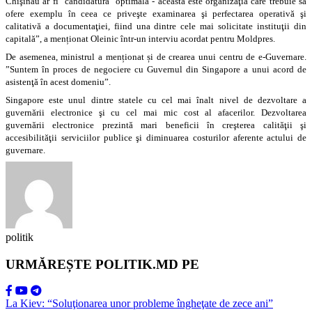
Chişinău ar fi "candidatura" optimală - aceasta este organizaţia care trebuie să
ofere exemplu în ceea ce priveşte examinarea şi perfectarea operativă şi
calitativă a documentaţiei, fiind una dintre cele mai solicitate instituţii din
capitală”, a menționat Oleinic într-un interviu acordat pentru Moldpres.
De asemenea, ministrul a menționat și de crearea unui centru de e-Guvernare.
”Suntem în proces de negociere cu Guvernul din Singapore a unui acord de
asistenţă în acest domeniu”.
Singapore este unul dintre statele cu cel mai înalt nivel de dezvoltare a
guvernării electronice şi cu cel mai mic cost al afacerilor. Dezvoltarea
guvernării electronice prezintă mari beneficii în creşterea calităţii şi
accesibilităţii serviciilor publice şi diminuarea costurilor aferente actului de
guvernare.
politik
URMĂREȘTE POLITIK.MD PE
La Kiev: “Soluţionarea unor probleme îngheţate de zece ani”