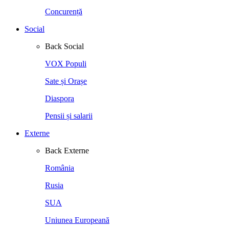
Concurență
Social
Back
Social
VOX Populi
Sate și Orașe
Diaspora
Pensii și salarii
Externe
Back
Externe
România
Rusia
SUA
Uniunea Europeană