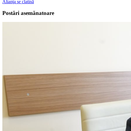
Alianţa se clatină
Postări asemănatoare