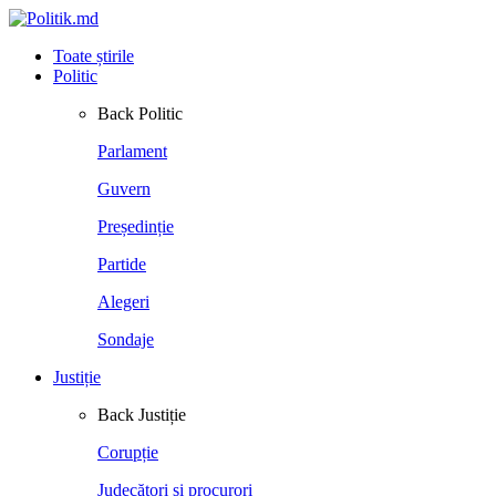
Toate știrile
Politic
Back
Politic
Parlament
Guvern
Președinție
Partide
Alegeri
Sondaje
Justiție
Back
Justiție
Corupție
Judecători și procurori