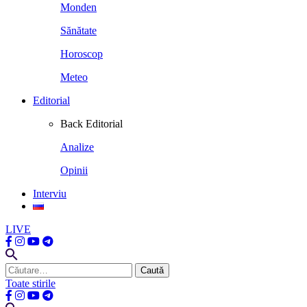
Monden
Sănătate
Horoscop
Meteo
Editorial
Back
Editorial
Analize
Opinii
Interviu
LIVE
Caută
după:
Toate stirile