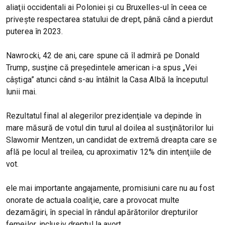
aliaţii occidentali ai Poloniei şi cu Bruxelles-ul în ceea ce
priveşte respectarea statului de drept, până când a pierdut
puterea în 2023.
Nawrocki, 42 de ani, care spune că îl admiră pe Donald
Trump, susţine că preşedintele american i-a spus „Vei
câştiga” atunci când s-au întâlnit la Casa Albă la începutul
lunii mai.
Rezultatul final al alegerilor prezidenţiale va depinde în
mare măsură de votul din turul al doilea al susţinătorilor lui
Slawomir Mentzen, un candidat de extremă dreapta care se
află pe locul al treilea, cu aproximativ 12% din intenţiile de
vot.
ele mai importante angajamente, promisiuni care nu au fost
onorate de actuala coaliţie, care a provocat multe
dezamăgiri, în special în rândul apărătorilor drepturilor
femeilor, inclusiv dreptul la avort.