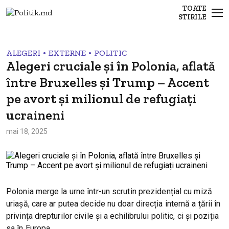
TOATE
STIRILE
•
•
ALEGERI
EXTERNE
POLITIC
Alegeri cruciale și în Polonia, aflată
între Bruxelles și Trump – Accent
pe avort și milionul de refugiați
ucraineni
mai 18, 2025
Polonia merge la urne într-un scrutin prezidențial cu miză
uriașă, care ar putea decide nu doar direcția internă a țării în
privința drepturilor civile și a echilibrului politic, ci și poziția
sa în Europa.