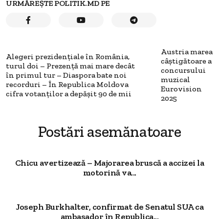
URMĂREȘTE POLITIK.MD PE
Austria marea
Alegeri prezidențiale în România,
câștigătoare a
turul doi – Prezență mai mare decât
concursului
în primul tur – Diaspora bate noi
muzical
recorduri – În Republica Moldova
Eurovision
cifra votanților a depășit 90 de mii
2025
Postări asemănatoare
Chicu avertizează – Majorarea bruscă a accizei la
motorină va...
Joseph Burkhalter, confirmat de Senatul SUA ca
ambasador în Republica...