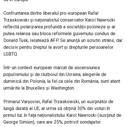
Confruntarea dintre liberalul pro-european Rafal
Trzaskowski și naționalistul conservator Karol Nawrocki
reflectă polarizarea profundă a societății poloneze și ar
putea relansa sau bloca reformele guvernului condus de
Donald Tusk, relatează AFP. Se anunţă un scrutin strâns, dar
decisiv pentru dreptul la avort şi drepturile persoanelor
LGBTQ.
Într-un context european marcat de ascensiunea
populismului și de războiul din Ucraina, alegerile de
duminică din Polonia, la fel ca cele din România, sunt atent
urmărite la Bruxelles și Washington.
Primarul Varşoviei, Rafal Trzaskowski, un susţinător de
lungă durată al UE, ar urma să obţină 30% din voturi în
primul tur, în faţa naţionalistului Karol Nawrocki (susţinut de
George Simion), care are 25%, potrivit sondajelor.