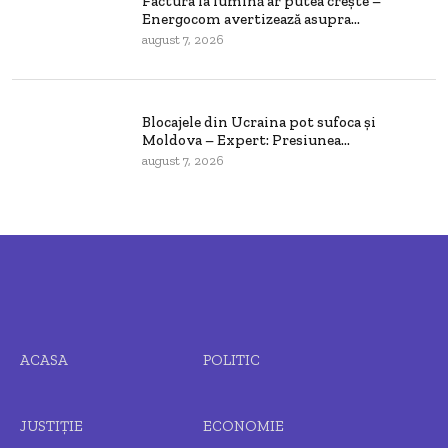
Factura la lumină ar putea crește –
Energocom avertizează asupra...
august 7, 2026
Blocajele din Ucraina pot sufoca și
Moldova – Expert: Presiunea...
august 7, 2026
ACASA
POLITIC
JUSTIȚIE
ECONOMIE