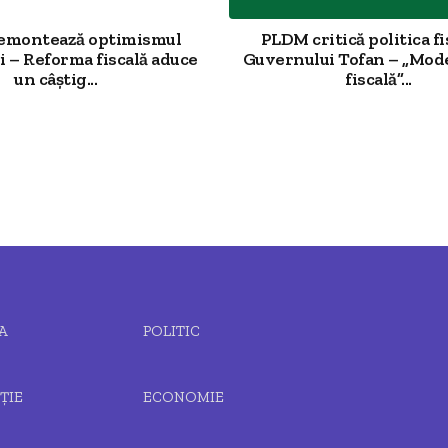
demontează optimismul
PLDM critică politica fi
 – Reforma fiscală aduce
Guvernului Tofan – „Mod
un câștig...
fiscală”...
A
POLITIC
ȚIE
ECONOMIE