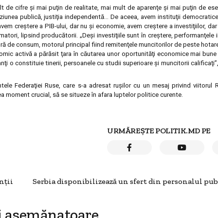
 de cifre şi mai puţin de realitate, mai mult de aparenţe şi mai puţin de esen
eviziunea publică, justiţia independentă… De aceea, avem instituţii democratic
em creştere a PIB-ului, dar nu şi economie, avem creştere a investiţiilor, dar
atori, lipsind producătorii. „Deşi investiţiile sunt în creştere, performanţel
ă de consum, motorul principal fiind remitenţele muncitorilor de peste hotare
nomic activă a părăsit ţara în căutarea unor oportunităţi economice mai bune
i o constituie tinerii, persoanele cu studii superioare şi muncitorii calificaţi”
le Federaţiei Ruse, care s-a adresat ruşilor cu un mesaj privind viitorul R
 moment crucial, să se situeze în afara luptelor politice curente.
URMĂREȘTE POLITIK.MD PE
nţii
Serbia disponibilizează un sfert din personalul pub
i asemănatoare