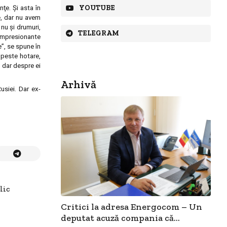
YOUTUBE
ţe. Şi asta în
e, dar nu avem
 nu şi drumuri,
TELEGRAM
e impresionante
”, se spune în
 peste hotare,
, dar despre ei
Arhivă
usiei. Dar ex-
lic
Critici la adresa Energocom – Un
deputat acuză compania că...