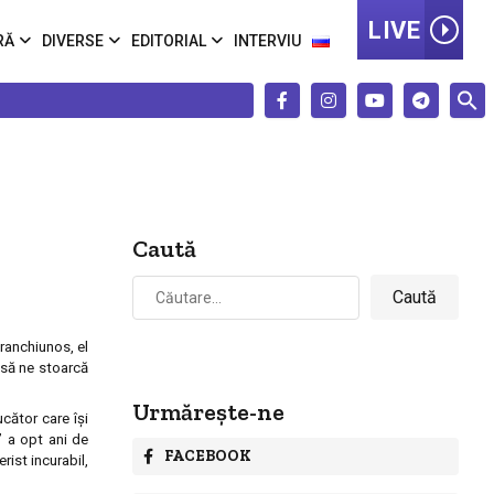
LIVE
RĂ
DIVERSE
EDITORIAL
INTERVIU
Caută
Caută
după:
ranchiunos, el
 să ne stoarcă
Urmărește-ne
cător care îşi
” a opt ani de
FACEBOOK
rist incurabil,