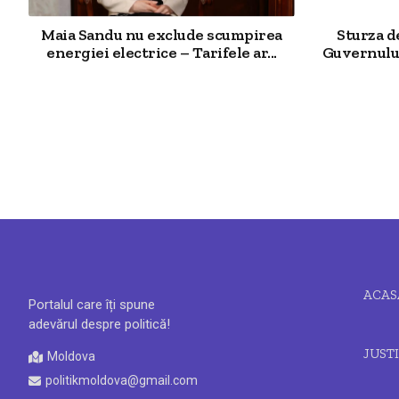
Maia Sandu nu exclude scumpirea
Sturza 
energiei electrice – Tarifele ar...
Guvernului
ACAS
Portalul care îți spune
adevărul despre politică!
JUSTI
Moldova
politikmoldova@gmail.com