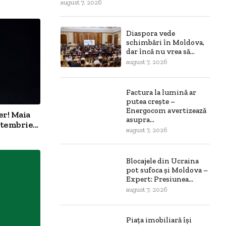
august 7, 2026
Diaspora vede
schimbări în Moldova,
dar încă nu vrea să...
august 7, 2026
Factura la lumină ar
putea crește –
Energocom avertizează
er! Maia
asupra...
tembrie...
august 7, 2026
Blocajele din Ucraina
pot sufoca și Moldova –
Expert: Presiunea...
august 7, 2026
Piața imobiliară își