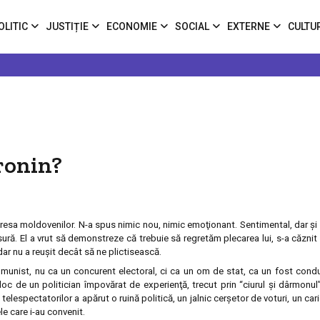
OLITIC
JUSTIȚIE
ECONOMIE
SOCIAL
EXTERNE
CULTU
oronin?
adresa moldovenilor. N-a spus nimic nou, nimic emoţionant. Sentimental, dar şi 
ură. El a vrut să demonstreze că trebuie să regretăm plecarea lui, s-a căznit
dar nu a reuşit decât să ne plictisească.
comunist, nu ca un concurent electoral, ci ca un om de stat, ca un fost condu
oc de un politician împovărat de experienţă, trecut prin “ciurul şi dârmonul
telespectatorilor a apărut o ruină politică, un jalnic cerşetor de voturi, un carie
le care i-au convenit.