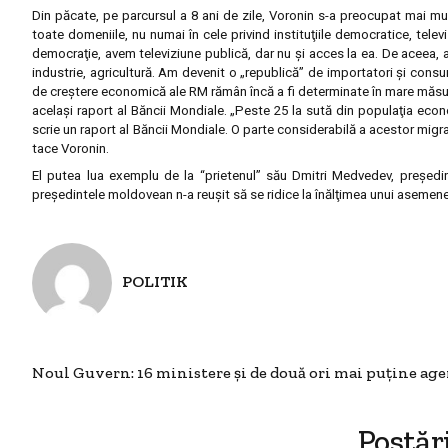
Din păcate, pe parcursul a 8 ani de zile, Voronin s-a preocupat mai mult
toate domeniile, nu numai în cele privind instituţiile democratice, tel
democraţie, avem televiziune publică, dar nu şi acces la ea. De aceea, av
industrie, agricultură. Am devenit o „republică” de importatori şi consum
de creştere economică ale RM rămân încă a fi determinate în mare măsur
acelaşi raport al Băncii Mondiale. „Peste 25 la sută din populaţia eco
scrie un raport al Băncii Mondiale. O parte considerabilă a acestor migranţ
tace Voronin.
El putea lua exemplu de la “prietenul” său Dmitri Medvedev, preşedinte
preşedintele moldovean n-a reuşit să se ridice la înălţimea unui asemenea
POLITIK
Noul Guvern: 16 ministere şi de două ori mai puţine age
Postăr