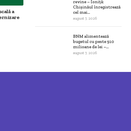
revine – Ioniță:
Chișinăul înregistrează
scală a
cel mai...
ernizare
august 7, 2026
BNM alimentează
bugetul cu peste 910
milioane de lei –...
august 7, 2026