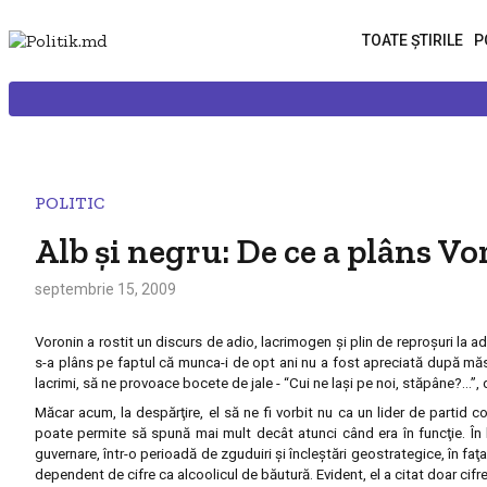
TOATE ȘTIRILE
P
POLITIC
Alb şi negru: De ce a plâns V
septembrie 15, 2009
Voronin a rostit un discurs de adio, lacrimogen şi plin de reproşuri la 
s-a plâns pe faptul că munca-i de opt ani nu a fost apreciată după măs
lacrimi, să ne provoace bocete de jale - “Cui ne laşi pe noi, stăpâne?…”, 
Măcar acum, la despărţire, el să ne fi vorbit nu ca un lider de partid 
poate permite să spună mai mult decât atunci când era în funcţie. În l
guvernare, într-o perioadă de zguduiri şi încleştări geostrategice, în faţa 
dependent de cifre ca alcoolicul de băutură. Evident, el a citat doar cifre