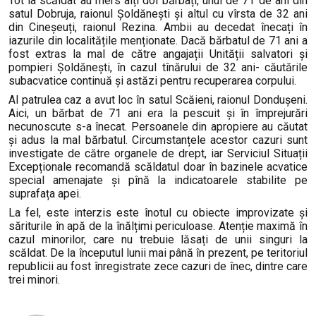
Tot la scăldat au mers alți doi bărbați, unul de 71 de ani din
satul Dobruja, raionul Șoldănești și altul cu vîrsta de 32 ani
din Cineșeuți, raionul Rezina. Ambii au decedat înecați în
iazurile din localitățile menționate. Dacă bărbatul de 71 ani a
fost extras la mal de către angajații Unității salvatori și
pompieri Șoldănești, în cazul tînărului de 32 ani- căutările
subacvatice continuă și astăzi pentru recuperarea corpului.
Al patrulea caz a avut loc în satul Scăieni, raionul Dondușeni.
Aici, un bărbat de 71 ani era la pescuit și în împrejurări
necunoscute s-a înecat. Persoanele din apropiere au căutat
și adus la mal bărbatul. Circumstanțele acestor cazuri sunt
investigate de către organele de drept, iar Serviciul Situații
Excepționale recomandă scăldatul doar în bazinele acvatice
special amenajate și pînă la indicatoarele stabilite pe
suprafața apei.
La fel, este i
nterzis este înotul cu obiecte improvizate și
săriturile în apă de la înălțimi periculoase. Atenție maximă în
cazul minorilor, care nu trebuie lăsați de unii singuri la
scăldat. De la începutul lunii mai până în prezent, pe teritoriul
republicii au fost înregistrate zece cazuri de înec, dintre care
trei minori.