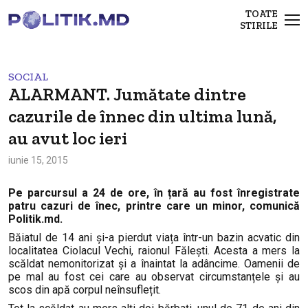
TOATE
STIRILE
SOCIAL
ALARMANT. Jumătate dintre
cazurile de înnec din ultima lună,
au avut loc ieri
iunie 15, 2015
Pe parcursul a 24 de ore, în țară au fost înregistrate
patru cazuri de înec, printre care un minor, comunică
Politik.md.
Băiatul de 14 ani și-a pierdut viața într-un bazin acvatic din
localitatea Ciolacul Vechi, raionul Fălești. A
cesta a
mers la
scăldat nemonitorizat
și
a înaintat la ad
â
ncime. Oamenii de
pe mal au fost cei care au observat circumstanțele și au
scos din apă corpul neînsuflețit.