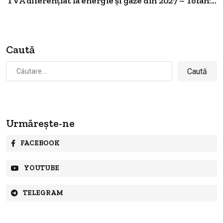
TVA diferențiat la energie și gaze din 2027 – Tofan:...
Caută
Caută
după:
Urmărește-ne
FACEBOOK
YOUTUBE
TELEGRAM