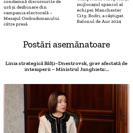
condamnă discursurile de
mijlocaşul spaniol al
ură şi dezbinare din
echipei Manchester
campania electorală –
City, Rodri, a câştigat
Mesajul Ombudsmanului
Balonul de Aur 2024
către presă
Postări asemănatoare
Linia strategică Bălți–Dnestrovsk, grav afectată de
intemperii – Ministrul Junghietu:...