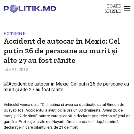
TOATE
STIRILE
EXTERNE
Accident de autocar în Mexic: Cel
puţin 26 de persoane au murit şi
alte 27 au fost rănite
iulie 21, 2012
Vehiculul venea de la "Chihuahua şi avea ca destinaţie satul Rincon de
Guayabitos. Accidentul a avut loc la ora 04:00 dimineaţa. Avem 26 de
morţi şi 27 de răniţi" printre care şi copii, a declarat prin telefon ofiţerul de
gardă al Protecţiei civile din Nayarit, Omar Landazuri, după o primă
declaraţie în care bilanţul era de 21 de morţi.