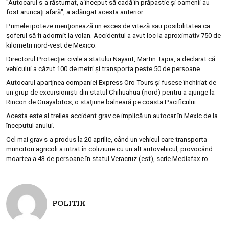
"Autocarul s-a răsturnat, a început să cadă în prăpastie şi oamenii au
fost aruncaţi afară", a adăugat acesta anterior.
Primele ipoteze menţionează un exces de viteză sau posibilitatea ca
şoferul să fi adormit la volan. Accidentul a avut loc la aproximativ 750 de
kilometri nord-vest de Mexico.
Directorul Protecţiei civile a statului Nayarit, Martin Tapia, a declarat că
vehicului a căzut 100 de metri şi transporta peste 50 de persoane.
Autocarul aparţinea companiei Express Oro Tours şi fusese închiriat de
un grup de excursionişti din statul Chihuahua (nord) pentru a ajunge la
Rincon de Guayabitos, o staţiune balneară pe coasta Pacificului.
Acesta este al treilea accident grav ce implică un autocar în Mexic de la
începutul anului.
Cel mai grav s-a produs la 20 aprilie, când un vehicul care transporta
muncitori agricoli a intrat în coliziune cu un alt autovehicul, provocând
moartea a 43 de persoane în statul Veracruz (est), scrie Mediafax.ro.
POLITIK