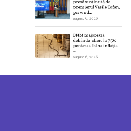
presă susținută de
premierul Vasile Tofan,
privind...
august 6, 2026
BNM majorează
dobânda-cheie la 7,5%
pentru a frâna inflația
–...
august 6, 2026