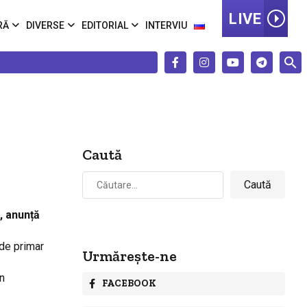
LIVE
RĂ
DIVERSE
EDITORIAL
INTERVIU
Caută
Caută
după:
, anunță
 de primar
Urmărește-ne
in
FACEBOOK