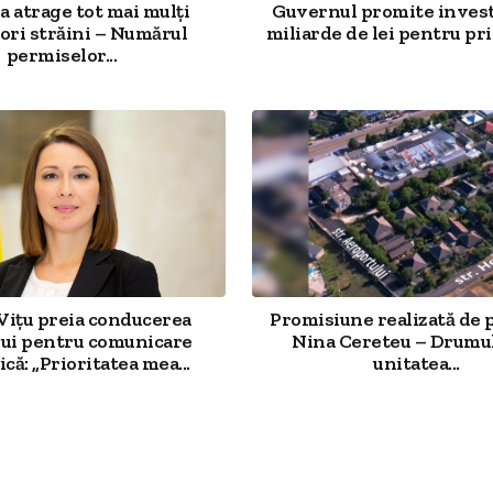
 atrage tot mai mulți
Guvernul promite investi
ori străini – Numărul
miliarde de lei pentru prim
permiselor...
 Vițu preia conducerea
Promisiune realizată de 
ui pentru comunicare
Nina Cereteu – Drumu
că: „Prioritatea mea...
unitatea...