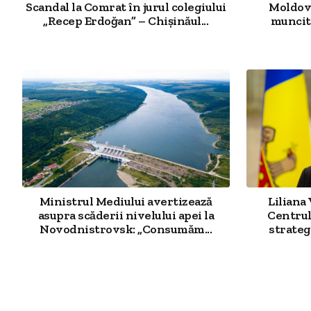
Scandal la Comrat în jurul colegiului
Moldova
„Recep Erdoğan” – Chișinăul...
muncit
Ministrul Mediului avertizează
Liliana
asupra scăderii nivelului apei la
Centrul
Novodnistrovsk: „Consumăm...
strategi