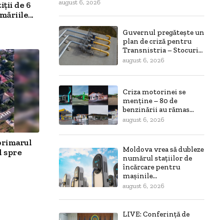
august 6, 2026
ții de 6
ăriile...
Guvernul pregătește un
plan de criză pentru
Transnistria – Stocuri...
august 6, 2026
Criza motorinei se
menține – 80 de
benzinării au rămas...
august 6, 2026
primarul
Moldova vrea să dubleze
l spre
numărul stațiilor de
încărcare pentru
mașinile...
august 6, 2026
LIVE: Conferință de