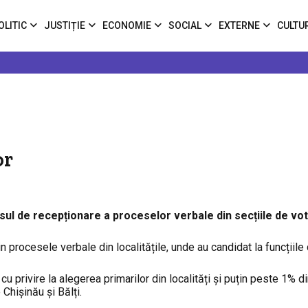
OLITIC
JUSTIȚIE
ECONOMIE
SOCIAL
EXTERNE
CULTU
or
ul de recepționare a proceselor verbale din secțiile de vot
n procesele verbale din localitățile, unde au candidat la funcțiile
 privire la alegerea primarilor din localități și puțin peste 1% d
Chișinău și Bălți.