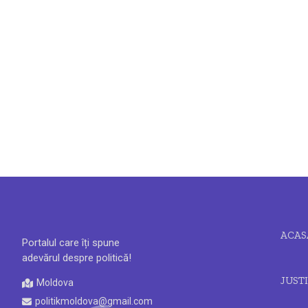
ACAS
Portalul care îți spune
adevărul despre politică!
JUSTI
Moldova
politikmoldova@gmail.com