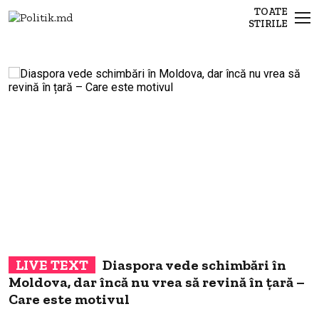
TOATE
STIRILE
–
Diaspora vede schimbări în
ă
Moldova, dar încă nu vrea să revină în țară –
c
Care este motivul
c