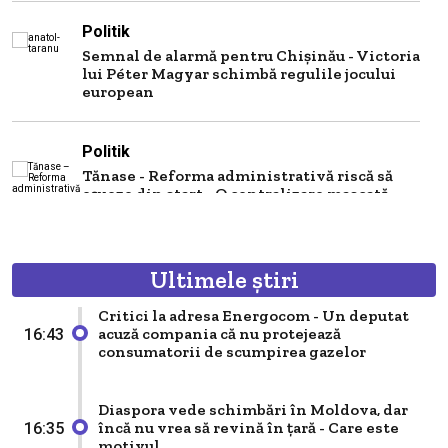
Politik
Semnal de alarmă pentru Chișinău - Victoria
lui Péter Magyar schimbă regulile jocului
european
Politik
Tănase - Reforma administrativă riscă să
eșueze din start - O centralizare mascată
care păstrează modelul sovietic sub alt
nume
Ultimele știri
Politik
Are Chișinăul sau nu o viziune de
Critici la adresa Energocom - Un deputat
reintegrare a celor două maluri ale Nistrului
acuză compania că nu protejează
16:43
- Semnalul politic pe care îl...
consumatorii de scumpirea gazelor
Politik
Diaspora vede schimbări în Moldova, dar
încă nu vrea să revină în țară - Care este
16:35
Aderarea Chișinăului la UE pe modelul
motivul