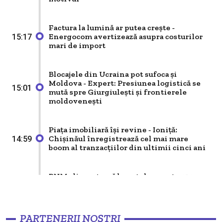
Ucrainei: “Gradual” și fără calendar precis
Factura la lumină ar putea crește -
Politik
Energocom avertizează asupra costurilor
15:17
Minut Economic: 5,2% creștere economică,
mari de import
vești bune, dar fără entuziasm excesiv
Blocajele din Ucraina pot sufoca și
Moldova - Expert: Presiunea logistică se
Politik
15:01
mută spre Giurgiulești și frontierele
Independența justiției și lecția Sarkozy
moldovenești
Piața imobiliară își revine - Ioniță:
Politik
Chișinăul înregistrează cel mai mare
14:59
boom al tranzacțiilor din ultimii cinci ani
Editorial - Piatra din capul unghiului
BNM alimentează bugetul cu peste 910
Politik
milioane de lei - Profitul record al băncii
14:58
Factorul „Plahotniuc” în influențarea
centrale, împărțit între stat și capitalizare
alegerilor din Republica Moldova
PARTENERII NOȘTRI