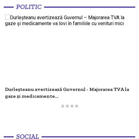
afectată de intemperii - Ministrul
22:56
O MICĂ VICTORIE, UN MARE EȘEC
POLITIC
Junghietu: Mobilizăm toate resursele
Salariile bugetarilor în aer! Maia Sandu:
Majorările din 1 septembrie ar putea fi
22:12
amânate
Maia Sandu nu exclude scumpirea
energiei electrice - Tarifele ar putea
22:11
crește dacă Moldova va continua să
cumpere curent de...
Durleșteanu avertizează Guvernul - Majorarea TVA la
Tofilat - Consumul din orele de vârf ne
19:39
poate scumpi facturile
gaze și medicamente...
Sturza demontează optimismul
Guvernului - Reforma fiscală aduce un
19:39
câștig modest pentru buget
SOCIAL