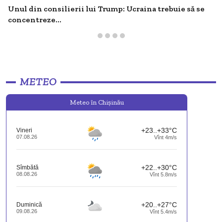
Unul din consilierii lui Trump: Ucraina trebuie să se
concentreze...
METEO
Meteo în Chişinău
+23..+33°C
Vineri
07.08.26
Vînt 4m/s
+22..+30°C
Sîmbătă
08.08.26
Vînt 5.8m/s
+20..+27°C
Duminică
09.08.26
Vînt 5.4m/s