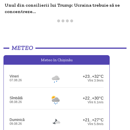
Unul din consilierii lui Trump: Ucraina trebuie să se
concentreze...
METEO
Meteo în Chişinău
+23..+32°C
Vineri
07.08.26
Vînt 3.9m/s
+22..+30°C
Sîmbătă
08.08.26
Vînt 6.1m/s
+21..+27°C
Duminică
09.08.26
Vînt 5.8m/s