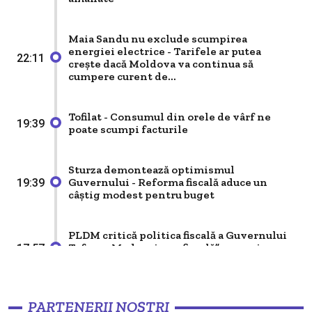
Ucrainei: “Gradual” și fără calendar precis
Maia Sandu nu exclude scumpirea
Politik
energiei electrice - Tarifele ar putea
22:11
Minut Economic: 5,2% creștere economică,
crește dacă Moldova va continua să
vești bune, dar fără entuziasm excesiv
cumpere curent de...
Tofilat - Consumul din orele de vârf ne
Politik
19:39
poate scumpi facturile
Independența justiției și lecția Sarkozy
Sturza demontează optimismul
Guvernului - Reforma fiscală aduce un
19:39
Politik
câștig modest pentru buget
Editorial - Piatra din capul unghiului
PLDM critică politica fiscală a Guvernului
Tofan - „Modernizare fiscală” sau majorare
17:57
Politik
de taxe pentru a acoperi deficitul bugetar
Factorul „Plahotniuc” în influențarea
alegerilor din Republica Moldova
Ucraina cere reducerea la jumătate a
PARTENERII NOȘTRI