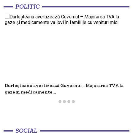
nou furnizor pentru regiune din 2027
O MICĂ VICTORIE, UN MARE EȘEC
POLITIC
Criza motorinei se menține - 80 de
benzinării au rămas fără carburant - Tofan
13:18
spune că România va face o...
Moldova vrea să dubleze numărul stațiilor
de încărcare pentru mașinile electrice
13:18
până în 2030 - Investițiile depășesc un
miliard de...
LIVE: Conferință de presă susținută de
Durleșteanu avertizează Guvernul - Majorarea TVA la
premierul Vasile Tofan, privind
13:04
principalelor prevederi ale politicii
gaze și medicamente...
fiscale pentru anul 2027
Camioanele de peste 12 tone, oprite pe
timp de caniculă - AND introduce
11:12
restricții în zilele cu Cod portocaliu și...
SOCIAL