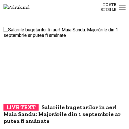
TOATE
STIRILE
Salariile bugetarilor în aer!
Maia Sandu: Majorările din 1 septembrie ar
s
putea fi amânate
p
c