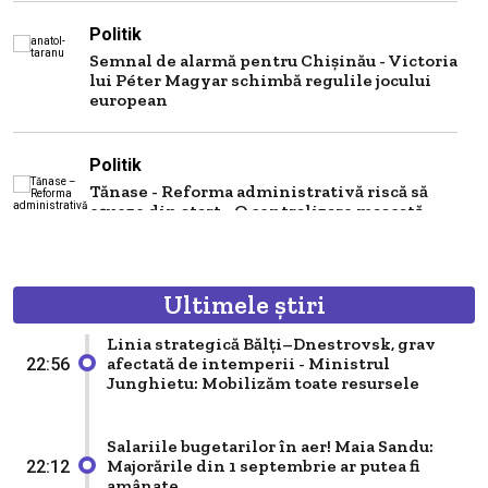
Politik
Semnal de alarmă pentru Chișinău - Victoria
lui Péter Magyar schimbă regulile jocului
european
Politik
Tănase - Reforma administrativă riscă să
eșueze din start - O centralizare mascată
care păstrează modelul sovietic sub alt
nume
Ultimele știri
Politik
Are Chișinăul sau nu o viziune de
Linia strategică Bălți–Dnestrovsk, grav
reintegrare a celor două maluri ale Nistrului
afectată de intemperii - Ministrul
22:56
- Semnalul politic pe care îl...
Junghietu: Mobilizăm toate resursele
Politik
Salariile bugetarilor în aer! Maia Sandu:
Majorările din 1 septembrie ar putea fi
22:12
Aderarea Chișinăului la UE pe modelul
amânate