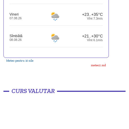
+23..+35°C
Vineri
07.08.26
Vînt 7.3m/s
+21..+30°C
Sîmbătă
08.08.26
Vînt 6.1m/s
Meteo pentru 10 zile
meteo2.md
CURS VALUTAR