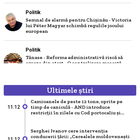
Politik
Semnal de alarmă pentru Chișinău - Victoria
lui Péter Magyar schimbă regulile jocului
european
Politik
Tănase - Reforma administrativă riscă să
eșueze din start - O centralizare mascată
care păstrează modelul sovietic sub alt
nume
Ultimele știri
Politik
Are Chișinăul sau nu o viziune de
Camioanele de peste 12 tone, oprite pe
reintegrare a celor două maluri ale Nistrului
timp de caniculă - AND introduce
11:12
- Semnalul politic pe care îl...
restricții în zilele cu Cod portocaliu și...
Politik
Serghei Ivanov cere intervenția
conducerii țării: „Cerealele moldovenești
Aderarea Chișinăului la UE pe modelul
11:12