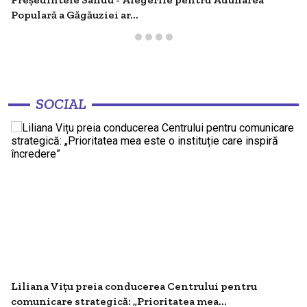
Guvernul autorizează construcția unei
Populară a Găgăuziei ar...
centrale fotovoltaice de 30 MW la Vadul
19:16
lui Vodă - Proiectul include și un sistem
de...
SOCIAL
Liliana Vițu preia conducerea Centrului pentru
comunicare strategică: „Prioritatea mea...