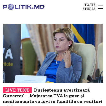
TOATE
STIRILE
Durleșteanu avertizează
Guvernul – Majorarea TVA la gaze și
i
medicamente va lovi în familiile cu venituri
N