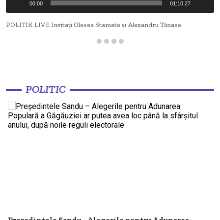
00:00
01:10:27
O MICĂ VICTORIE, UN MARE EȘEC
ANTA avertizează transportatorii -
Tarifele pentru cursele regulate trebuie
POLITIK LIVE Invitați Olesea Stamate și Alexandru Tănase
20:41
afișate obligatoriu - Vor urma controale și
sancțiuni
Guvernul promite investiții de 6 miliarde
de lei pentru primăriile care se
19:18
POLITIC
amalgamează voluntar - Banii ar urma să
vină...
„Construim Încredere” propune taxarea
mai mare a bogaților și reducerea poverii
19:18
fiscale pentru veniturile mici
Moldova a intrat într-un deficit de
electricitate - Energocom va apela la
19:17
energie de avarie și cere populației să
reducă...
Președintele Sandu - Alegerile pentru Adunarea