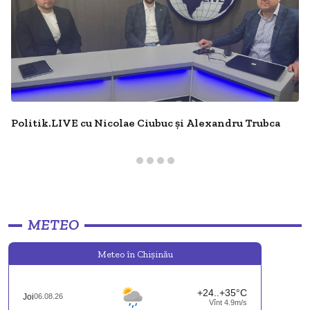
Politik.LIVE cu Nicolae Ciubuc și Alexandru Trubca
METEO
Meteo în Chişinău
+24..+35°C
Joi
06.08.26
Vînt 4.9m/s