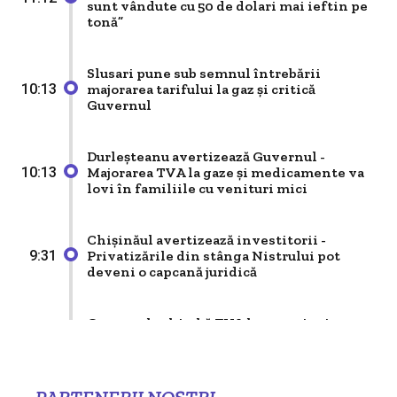
sunt vândute cu 50 de dolari mai ieftin pe
Ucrainei: “Gradual” și fără calendar precis
tonă”
Politik
Slusari pune sub semnul întrebării
Minut Economic: 5,2% creștere economică,
majorarea tarifului la gaz și critică
10:13
vești bune, dar fără entuziasm excesiv
Guvernul
Durleșteanu avertizează Guvernul -
Politik
Majorarea TVA la gaze și medicamente va
10:13
Independența justiției și lecția Sarkozy
lovi în familiile cu venituri mici
Chișinăul avertizează investitorii -
Politik
Privatizările din stânga Nistrului pot
9:31
deveni o capcană juridică
Editorial - Piatra din capul unghiului
Guvernul schimbă TVA la energie și gaze -
Politik
Consumatorii care depășesc plafonul vor
9:31
Factorul „Plahotniuc” în influențarea
plăti mai mult din aprilie 2027
alegerilor din Republica Moldova