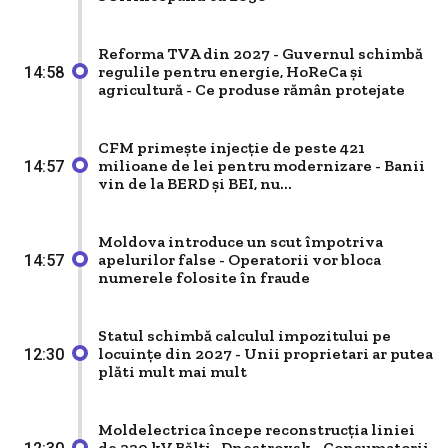
Reforma TVA din 2027 - Guvernul schimbă
regulile pentru energie, HoReCa și
14:58
agricultură - Ce produse rămân protejate
CFM primește injecție de peste 421
milioane de lei pentru modernizare - Banii
14:57
vin de la BERD și BEI, nu...
Moldova introduce un scut împotriva
apelurilor false - Operatorii vor bloca
14:57
numerele folosite în fraude
Statul schimbă calculul impozitului pe
locuințe din 2027 - Unii proprietari ar putea
12:30
plăti mult mai mult
Moldelectrica începe reconstrucția liniei
de 330 kV Bălți–Dnestrovsk - Consumatorii