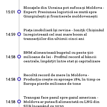
Blocajele din Ucraina pot sufoca și Moldova -
Expert: Presiunea logistică se mută spre
15:01
Giurgiulești și frontierele moldovenești
Piața imobiliară își revine - Ioniță: Chișinăul
înregistrează cel mai mare boom al
14:59
tranzacțiilor din ultimii cinci ani
BNM alimentează bugetul cu peste 910
milioane de lei - Profitul record al băncii
14:58
centrale, împărțit între stat și capitalizare
Recoltă record de mere în Moldova -
Producția crește cu aproape 18%, în timp ce
14:58
Europa pierde milioane de tone
Transgaz face pasul spre gazul american -
Moldova ar putea fi alimentată cu LNG din
14:58
SUA începând cu 2030