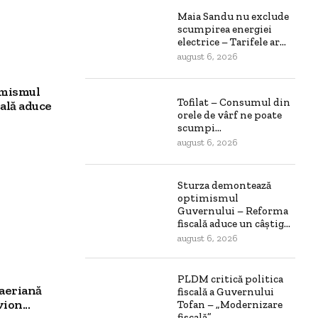
Maia Sandu nu exclude
scumpirea energiei
electrice – Tarifele ar...
august 6, 2026
imismul
Tofilat – Consumul din
ală aduce
orele de vârf ne poate
scumpi...
august 6, 2026
Sturza demontează
optimismul
Guvernului – Reforma
fiscală aduce un câștig...
august 6, 2026
PLDM critică politica
aeriană
fiscală a Guvernului
ion...
Tofan – „Modernizare
fiscală”...