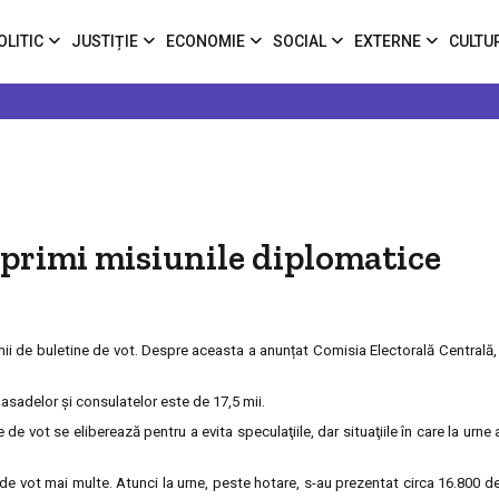
OLITIC
JUSTIȚIE
ECONOMIE
SOCIAL
EXTERNE
CULTU
r primi misiunile diplomatice
i de buletine de vot. Despre aceasta a anunțat Comisia Electorală Centrală, ma
asadelor şi consulatelor este de 17,5 mii.
e vot se eliberează pentru a evita speculaţiile, dar situaţiile în care la urne
 de vot mai multe. Atunci la urne, peste hotare, s-au prezentat circa 16.800 de