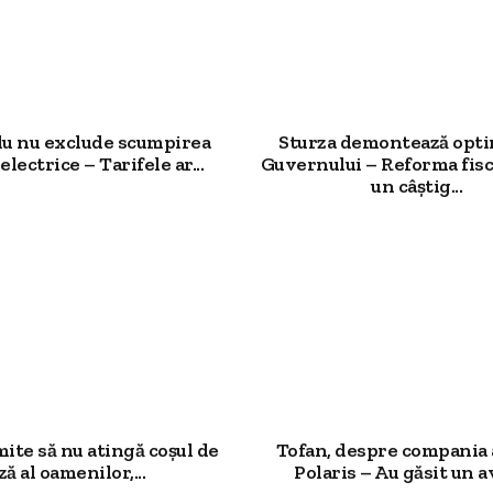
u nu exclude scumpirea
Sturza demontează opt
electrice – Tarifele ar...
Guvernului – Reforma fisc
un câștig...
mite să nu atingă coșul de
Tofan, despre compania 
ză al oamenilor,...
Polaris – Au găsit un av