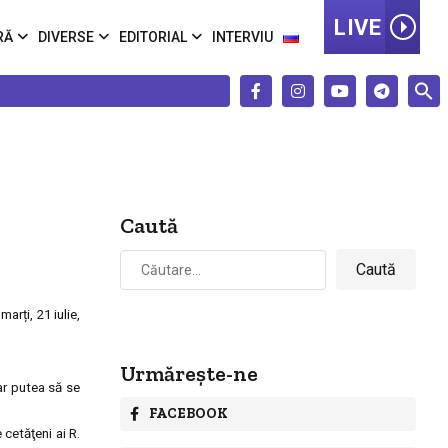
LIVE
RĂ
DIVERSE
EDITORIAL
INTERVIU
Caută
Caută
după:
rți, 21 iulie,
Urmărește-ne
 ar putea să se
FACEBOOK
 cetăţeni ai R.