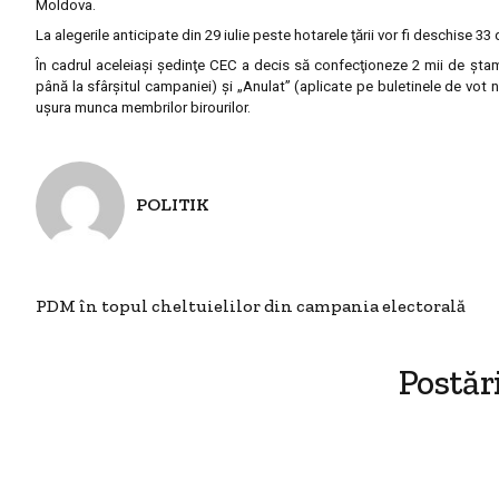
Moldova.
La alegerile anticipate din 29 iulie peste hotarele ţării vor fi deschise 3
În cadrul aceleiaşi şedinţe CEC a decis să confecţioneze 2 mii de ştamp
până la sfârşitul campaniei) şi „Anulat” (aplicate pe buletinele de vot neu
uşura munca membrilor birourilor.
POLITIK
PDM în topul cheltuielilor din campania electorală
Postăr