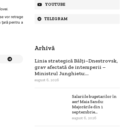
YOUTUBE
dovei.
se vor retrage
TELEGRAM
n ţară pentru a
Arhivă
Linia strategică Bălți–Dnestrovsk,
grav afectată de intemperii –
Ministrul Junghietu:...
august 6, 2026
Salariile bugetarilor în
aer! Maia Sandu:
Majorările din 1
septembrie...
august 6, 2026