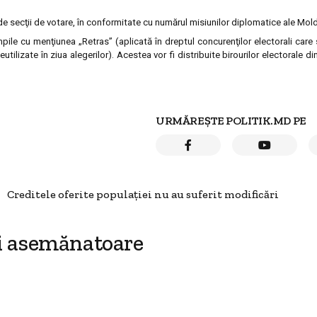
3 de secţii de votare, în conformitate cu numărul misiunilor diplomatice ale Mol
ile cu menţiunea „Retras” (aplicată în dreptul concurenţilor electorali care 
tilizate în ziua alegerilor). Acestea vor fi distribuite birourilor electorale di
URMĂREȘTE POLITIK.MD PE
Creditele oferite populaţiei nu au suferit modificări
i asemănatoare