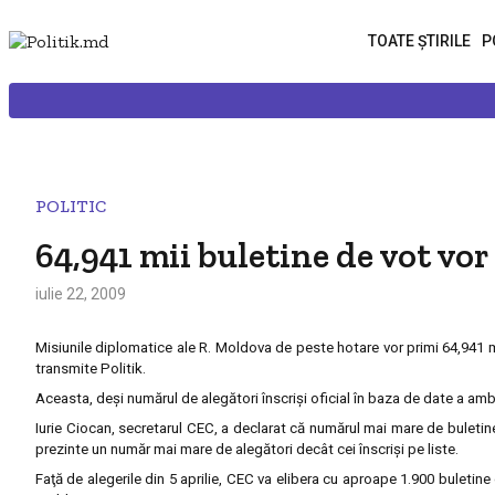
TOATE ȘTIRILE
P
POLITIC
64,941 mii buletine de vot vo
iulie 22, 2009
Misiunile diplomatice ale R. Moldova de peste hotare vor primi 64,941 mi
transmite Politik.
Aceasta, deşi numărul de alegători înscrişi oficial în baza de date a amb
Iurie Ciocan, secretarul CEC, a declarat că numărul mai mare de buletine d
prezinte un număr mai mare de alegători decât cei înscrişi pe liste.
Faţă de alegerile din 5 aprilie, CEC va elibera cu aproape 1.900 buletine